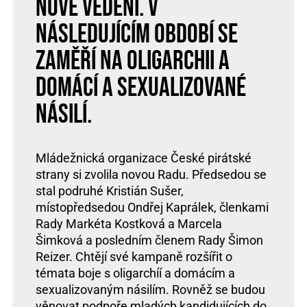
nové vedení. V
následujícím období se
zaměří na oligarchii a
domácí a sexualizované
násilí.
Mládežnická organizace České pirátské
strany si zvolila novou Radu. Předsedou se
stal podruhé Kristián Sušer,
místopředsedou Ondřej Kaprálek, členkami
Rady Markéta Kostková a Marcela
Šimková a posledním členem Rady Šimon
Reizer. Chtějí své kampaně rozšířit o
témata boje s oligarchíí a domácím a
sexualizovaným násilím. Rovněž se budou
věnovat podpoře mladých kandidujících do