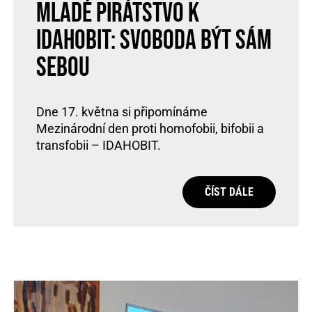
Mladé Pirátstvo k
IDAHOBIT: Svoboda být sám
sebou
Dne 17. května si připomínáme
Mezinárodní den proti homofobii, bifobii a
transfobii – IDAHOBIT.
ČÍST DÁLE