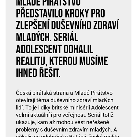
Mladé Pirátstvo
představilo kroky pro
zlepšení duševního zdraví
mladých. Seriál
Adolescent odhalil
realitu, kterou musíme
ihned řešit.
Česká pirátská strana a Mladé Pirátstvo
otevírají téma duševního zdraví mladých
lidí. To je i díky britské minisérií Adolescent
velmi aktuální i pro veřejnost. Seriál totiž
ukazuje, kam až mohou vést neřešené
problémy s duševním zdravím mladých. A
ačkoliv se odehrává v Británii, česká realita