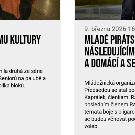
9. března 2026 16
mu kultury
Mladé Pirátst
následujícím
a domácí a s
ila druhá ze série
Seniorů na palubě a
Mládežnická organiza
lika bloků.
Předsedou se stal po
Kaprálek, členkami 
posledním členem Rad
témata boje s oligar
se budou věnovat po
voleb.