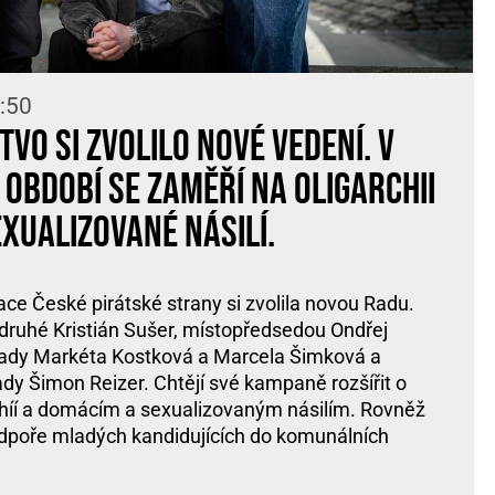
:50
vo si zvolilo nové vedení. V
 období se zaměří na oligarchii
exualizované násilí.
ce České pirátské strany si zvolila novou Radu.
druhé Kristián Sušer, místopředsedou Ondřej
Rady Markéta Kostková a Marcela Šimková a
y Šimon Reizer. Chtějí své kampaně rozšířit o
chíí a domácím a sexualizovaným násilím. Rovněž
dpoře mladých kandidujících do komunálních